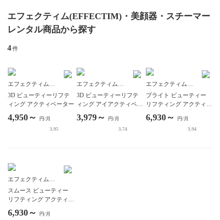
エフェクティム(EFFECTIM)・美顔器・スチーマー
レンタル商品から探す
4
件
エフェクティム
エフェクティム
エフェクティム
(EFFECTIM)
(EFFECTIM)
(EFFECTIM)
3D ビューティーリフテ
3D ビューティーリフテ
ブライト ビューティー
ィング アクティベーター
ィング アイアクティベー
リフティング アクティベ
ター
ーター
4,950～
3,979～
6,930～
円/月
円/月
円/月
3.95
3.74
3.94
エフェクティム
(EFFECTIM)
スムース ビューティー
リフティング アクティベ
ーター
6,930～
円/月