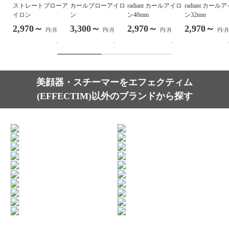
ストレートブローア
カールブローアイロ
radiant カールアイロ
radiant カール
イロン
ン
ン40mm
ン32mm
2,970～
3,300～
2,970～
2,970～
円/月
円/月
円/月
円/月
-
-
-
美顔器・スチーマーをエフェクティム
(EFFECTIM)以外のブランドから探す