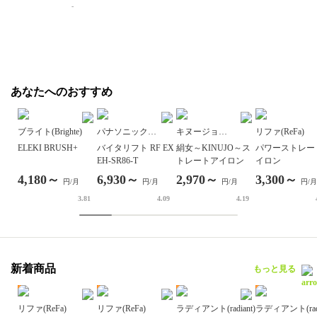
-
あなたへのおすすめ
ブライト(Brighte)
パナソニック
キヌージョ
リファ(ReFa)
(Panasonic)
(KINUJO)
ELEKI BRUSH+
バイタリフト RF EX
絹女～KINUJO～ス
パワーストレー
EH-SR86-T
トレートアイロン
イロン
4,180～
6,930～
2,970～
3,300～
円/月
円/月
円/月
円/月
3.81
4.09
4.19
新着商品
もっと見る
リファ(ReFa)
リファ(ReFa)
ラディアント(radiant)
ラディアント(radi