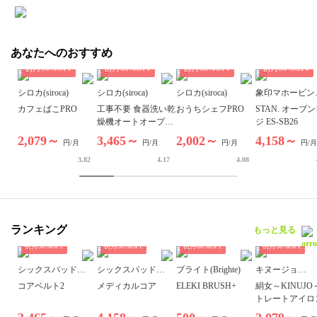
あなたへのおすすめ
初月
30
%OFF
初月
30
%OFF
初月
30
%OFF
初月
30
%OFF
シロカ(siroca)
シロカ(siroca)
シロカ(siroca)
象印マホービン
(ZOJIRUSHI)
カフェばこPRO
工事不要 食器洗い乾
おうちシェフPRO
STAN. オーブ
燥機オートオープン
ジ ES-SB26
タイプ
2,079～
3,465～
2,002～
4,158～
円/月
円/月
円/月
円/月
3.82
4.17
4.08
ランキング
もっと見る
初月
30
%OFF
初月
30
%OFF
初月
88
%OFF
初月
30
%OFF
シックスパッド
シックスパッド
ブライト(Brighte)
キヌージョ
(SIXPAD)
(SIXPAD)
(KINUJO)
コアベルト2
メディカルコア
ELEKI BRUSH+
絹女～KINUJO
トレートアイロ