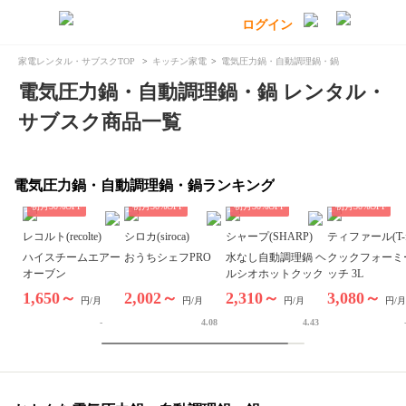
家電レンタル・サブスクTOP
キッチン家電
電気圧力鍋・自動調理鍋・鍋
電気圧力鍋・自動調理鍋・鍋 レンタル・
サブスク商品一覧
電気圧力鍋・自動調理鍋・鍋ランキング
初月
50
%OFF
初月
30
%OFF
初月
30
%OFF
初月
30
%OFF
レコルト(recolte)
シロカ(siroca)
シャープ(SHARP)
ティファール(T-fa
ハイスチームエアー
おうちシェフPRO
水なし自動調理鍋 ヘ
クックフォーミ
オーブン
ルシオホットクック
ッチ 3L
1,650～
2,002～
2,310～
3,080～
円/月
円/月
円/月
円/月
-
4.08
4.43