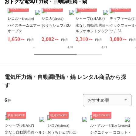
おトクな電気圧力鍋・自動調理鍋・鍋
初月
50
%OFF
初月
30
%OFF
初月
30
%OFF
初月
30
%OFF
レコルト(recolte)
シロカ(siroca)
シャープ(SHARP)
ティファール(T-fa
ハイスチームエアー
おうちシェフPRO
水なし自動調理鍋 ヘ
クックフォーミ
オーブン
ルシオホットクック
ッチ 3L
1,650～
2,002～
2,310～
3,080～
円/月
円/月
円/月
円/月
-
4.08
4.43
電気圧力鍋・自動調理鍋・鍋
レンタル商品から探
す
6
件
初月
30
%OFF
初月
30
%OFF
初月
15
%OFF
シャープ(SHARP)
シロカ(siroca)
ル・クルーゼ(Le Creuset)
水なし自動調理鍋 ヘルシ
おうちシェフPRO
シグニチャー ココット・