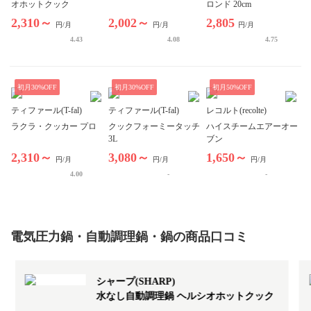
オホットクック
ロンド 20cm
2,310～
2,002～
2,805
円/月
円/月
円/月
4.43
4.08
4.75
初月
30
%OFF
初月
30
%OFF
初月
50
%OFF
ティファール(T-fal)
ティファール(T-fal)
レコルト(recolte)
ラクラ・クッカー プロ
クックフォーミータッチ
ハイスチームエアーオー
3L
ブン
2,310～
3,080～
1,650～
円/月
円/月
円/月
4.00
-
-
電気圧力鍋・自動調理鍋・鍋
の商品口コミ
シャープ(SHARP)
水なし自動調理鍋 ヘルシオホットクック