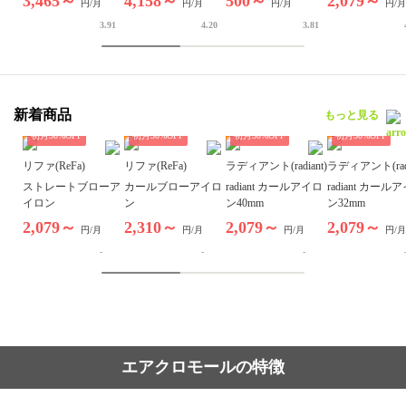
3,465～
4,158～
500～
2,079～
円/月
円/月
円/月
円/月
3.91
4.20
3.81
新着商品
もっと見る
初月
30
%OFF
初月
30
%OFF
初月
30
%OFF
初月
30
%OFF
リファ(ReFa)
リファ(ReFa)
ラディアント(radiant)
ラディアント(radi
ストレートブローア
カールブローアイロ
radiant カールアイロ
radiant カール
イロン
ン
ン40mm
ン32mm
2,079～
2,310～
2,079～
2,079～
円/月
円/月
円/月
円/月
-
-
-
エアクロモールの特徴